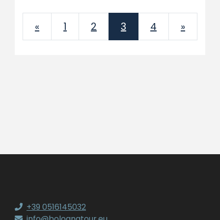
Previous
Next
«
1
2
3
4
»
+39 0516145032
info@bolognatour.eu