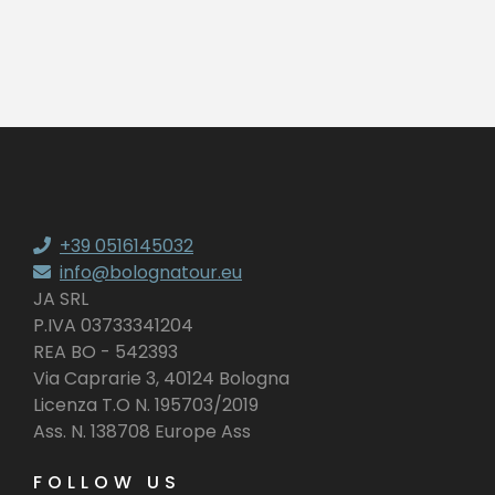
+39 0516145032
info@bolognatour.eu
JA SRL
P.IVA 03733341204
REA BO - 542393
Via Caprarie 3, 40124 Bologna
Licenza T.O N. 195703/2019
Ass. N. 138708 Europe Ass
FOLLOW US