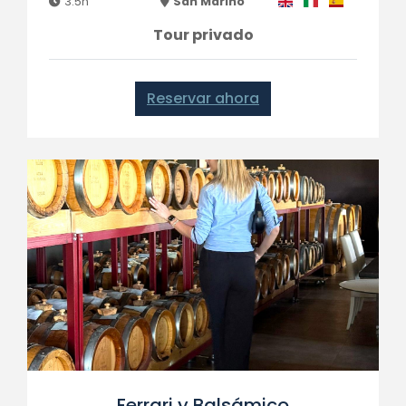
3.5h
San Marino
Tour privado
Reservar ahora
Ferrari y Balsámico