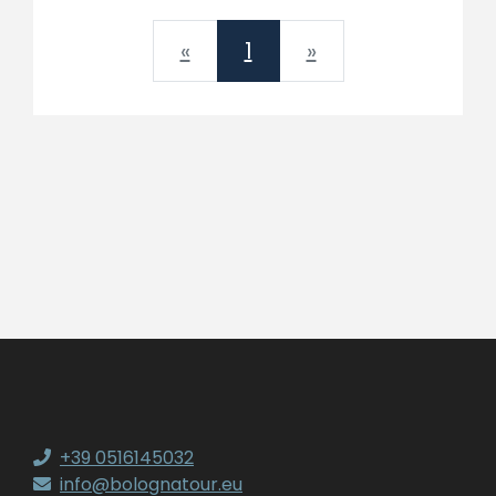
Previous
Next
«
1
»
+39 0516145032
info@bolognatour.eu