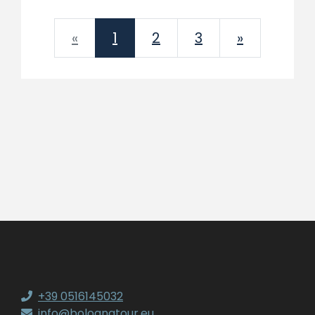
Previous
Next
«
1
2
3
»
+39 0516145032
info@bolognatour.eu