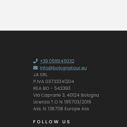
+39 0516145032
info@bolognatour.eu
JA SRL
P.IVA 03733341204
REA BO - 542393
Via Caprarie 3, 40124 Bologna
Licenza T.O N. 195703/2019
Ass. N. 138708 Europe Ass
FOLLOW US