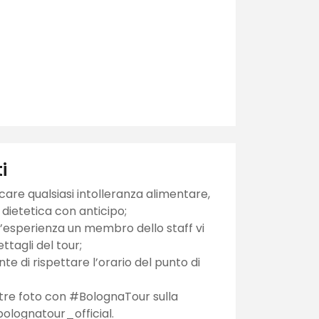
i
care qualsiasi intolleranza alimentare,
a dietetica con anticipo;
ll’esperienza un membro dello staff vi
ttagli del tour;
te di rispettare l’orario del punto di
stre foto con #BolognaTour sulla
bolognatour_official.