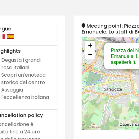
Meeting point: Piazza 
ngue
Emanuele. Lo staff di B
+
Piazza del Ne
ghlights
−
Emanuele. Lo
Degusta i grandi
aspetterà lì.
rossi italiani
Scopri un'enoteca
storica del centro
Assaggia
l'eccellenza italiana
ncellation policy
ancellazione è
uita fino a 24 ore