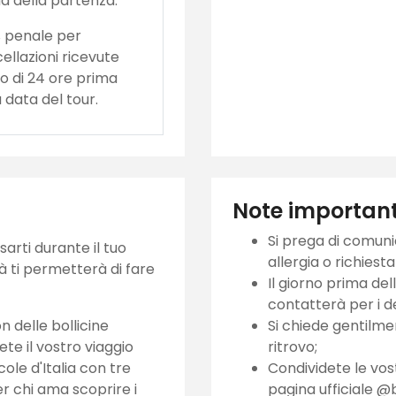
a della partenza.
 penale per
ellazioni ricevute
 di 24 ore prima
a data del tour.
Note important
Si prega di comuni
ssarti durante il tuo
allergia o richiest
à ti permetterà di fare
Il giorno prima de
contatterà per i de
n delle bollicine
Si chiede gentilmen
ete il vostro viaggio
ritrovo;
cole d'Italia con tre
Condividete le vo
per chi ama scoprire i
pagina ufficiale @