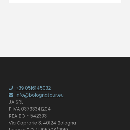
+39 0516145032
info@bolognatour.eu
JA SRL
P.IVA 03733341204
REA BO - 542393
Via Caprarie 3, 40124 Bologna
Licenza T.O N. 195703/2019