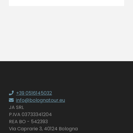
+39 0516145032
info@bolognatour.eu
JA SRL
P.IVA 03733341204
REA BO - 542393
Via Caprarie 3, 40124 Bologna