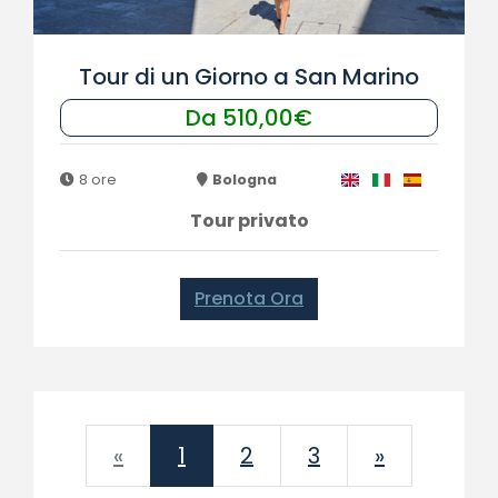
Tour di un Giorno a San Marino
Da 510,00€
8 ore
Bologna
Tour privato
Prenota Ora
Previous
Next
«
1
2
3
»