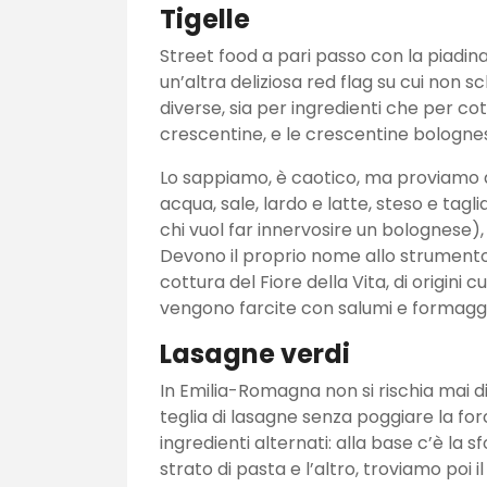
Tigelle
Street food a pari passo con la piadina e
un’altra deliziosa red flag su cui non 
diverse, sia per ingredienti che per co
crescentine, e le crescentine bolognes
Lo sappiamo, è caotico, ma proviamo a
acqua, sale, lardo e latte, steso e tagl
chi vuol far innervosire un bolognese),
Devono il proprio nome allo strumento 
cottura del Fiore della Vita, di origin
vengono farcite con salumi e formaggi
Lasagne verdi
In Emilia-Romagna non si rischia mai d
teglia di lasagne senza poggiare la fo
ingredienti alternati: alla base c’è la s
strato di pasta e l’altro, troviamo po