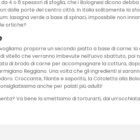
a 4 o 6 spessori di sfoglia, che i Bolognesi dicono debba
i dalle porte del centro città. In Italia solitamente la sfog
um: lasagna verde a base di spinaci, impossibile non inn
 le ortiche?
e
ti vogliamo proporre un secondo piatto a base di carne: la 
e di vitello che verranno imbevute nell’uovo sbattuto, poi n
olata di brodo di carne per accompagnare la cottura, dopo 
armigiano Reggiano. Una volta che gli ingredienti si saranno
modoro. Croccante, filante e saporita, la Cotoletta alla B
nsigliatissima anche per palati più adulti!
menta? Va bene la smettiamo di torturarti, dai un’occhiata