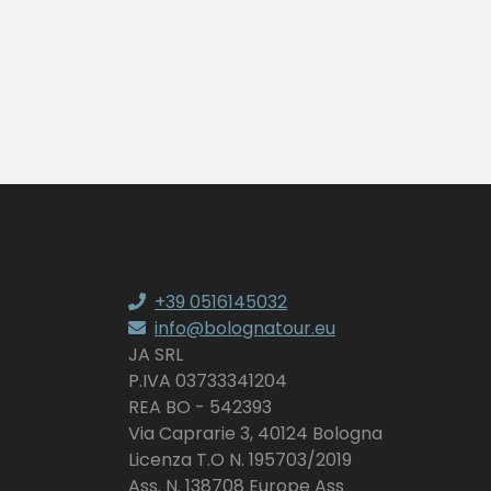
+39 0516145032
info@bolognatour.eu
JA SRL
P.IVA 03733341204
REA BO - 542393
Via Caprarie 3, 40124 Bologna
Licenza T.O N. 195703/2019
Ass. N. 138708 Europe Ass