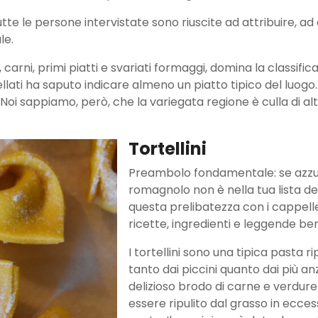
te le persone intervistate sono riuscite ad attribuire, ad o
le.
lumi, carni, primi piatti e svariati formaggi, domina la clas
pellati ha saputo indicare almeno un piatto tipico del luogo.
. Noi sappiamo, però, che la variegata regione è culla di altr
Tortellini
Preambolo fondamentale: se azzuf
romagnolo non è nella tua lista d
questa prelibatezza con i cappelle
ricette, ingredienti e leggende be
I tortellini sono una tipica pasta r
tanto dai piccini quanto dai più an
delizioso brodo di carne e verdure
essere ripulito dal grasso in ecces