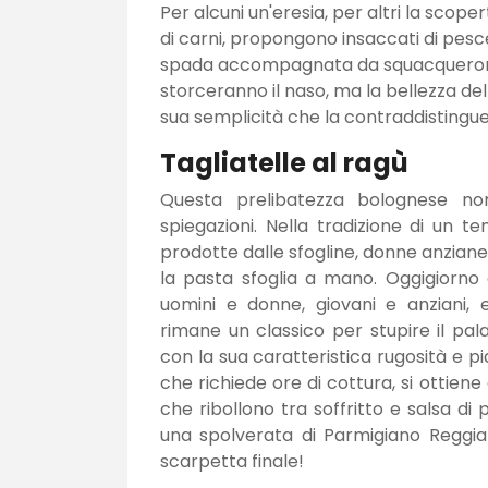
Per alcuni un'eresia, per altri la scope
di carni, propongono insaccati di pes
spada accompagnata da squacquerone, r
storceranno il naso, ma la bellezza de
sua semplicità che la contraddistingue
Tagliatelle al ragù
Questa prelibatezza bolognese n
spiegazioni. Nella tradizione di un t
prodotte dalle sfogline, donne anziane
la pasta sfoglia a mano. Oggigiorno
uomini e donne, giovani e anziani, 
rimane un classico per stupire il pal
con la sua caratteristica rugosità e pi
che richiede ore di cottura, si ottien
che ribollono tra soffritto e salsa d
una spolverata di Parmigiano Reggia
scarpetta finale!