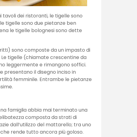
avoli dei ristoranti, le tigelle sono
 le tigelle sono due pietanze ben
ena le tigelle bolognesi sono dette
fritti) sono composte da un impasto di
to. Le tigelle (chiamate crescentine da
iano leggermente e rimangono soffici.
e presentano il disegno inciso in
ertilità femminile. Entrambe le pietanze
ssime.
suna famiglia abbia mai terminato una
relibatezza composta da strati di
zie dall’utilizzo del mattarello; tra uno
 che rende tutto ancora più goloso.