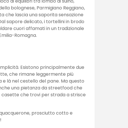
ioco di equilibri tra lombo di suino,
della bolognese, Parmigiano Reggiano,
ta che lascia una saporita sensazione
 sapore delicato, i tortellini in brodo
ldare cuori affamati in un tradizionale
 Emilia-Romagna.
 semplicità. Esistono principalmente due
e latte, che rimane leggermente più
a e là nel cestello del pane. Ma questo
anche una pietanza da streetfood che
e casette che trovi per strada a strisce
squacquerone, prosciutto cotto e
!