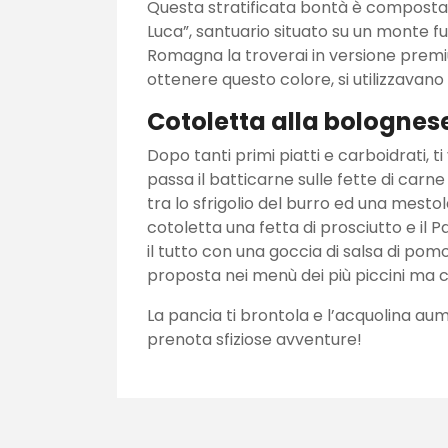
Questa stratificata bontà è composta d
Luca”, santuario situato su un monte fuor
Romagna la troverai in versione premi
ottenere questo colore, si utilizzavano
Cotoletta alla bolognes
Dopo tanti primi piatti e carboidrati, 
passa il batticarne sulle fette di carn
tra lo sfrigolio del burro ed una mest
cotoletta una fetta di prosciutto e il P
il tutto con una goccia di salsa di po
proposta nei menù dei più piccini ma co
La pancia ti brontola e l’acquolina au
prenota sfiziose avventure!