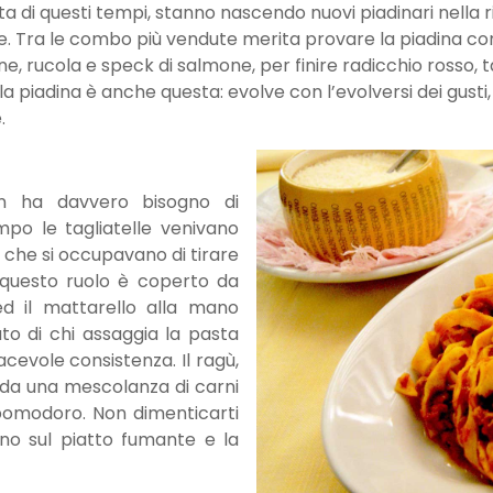
rta di questi tempi, stanno nascendo nuovi piadinari nella r
ce. Tra le combo più vendute merita provare la piadina c
ucola e speck di salmone, per finire radicchio rosso, tal
lla piadina è anche questa: evolve con l’evolversi dei gus
.
on ha davvero bisogno di
empo le tagliatelle venivano
 che si occupavano di tirare
 questo ruolo è coperto da
ed il mattarello alla mano
ato di chi assaggia la pasta
acevole consistenza. Il ragù,
e da una mescolanza di carni
i pomodoro. Non dimenticarti
no sul piatto fumante e la