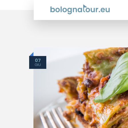
07
GIU