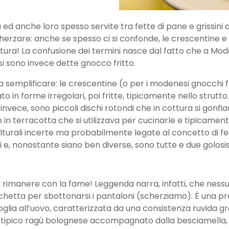
d anche loro spesso servite tra fette di pane e grissini ai t
scherzare: anche se spesso ci si confonde, le crescentine e
ttura! La confusione dei termini nasce dal fatto che a Mod
i sono invece dette gnocco fritto.
 semplificare: le crescentine (o per i modenesi gnocchi 
iato in forme irregolari, poi fritte, tipicamente nello strut
 invece, sono piccoli dischi rotondi che in cottura si gonf
in terracotta che si utilizzava per cucinarle e tipicament
i culturali incerte ma probabilmente legate al concetto di f
 e, nonostante siano ben diverse, sono tutte e due golosi
i rimanere con la fame! Leggenda narra, infatti, che nes
rchetta per sbottonarsi i pantaloni (scherziamo). È una p
foglia all’uovo, caratterizzata da una consistenza ruvida gra
i il tipico ragù bolognese accompagnato dalla besciamella,