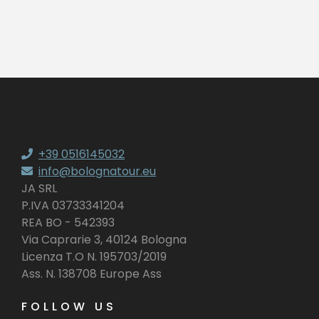
+39 0516145032
info@bolognatour.eu
JA SRL
P.IVA 03733341204
REA BO - 542393
Via Caprarie 3, 40124 Bologna
Licenza T.O N. 195703/2019
Ass. N. 138708 Europe Ass
FOLLOW US