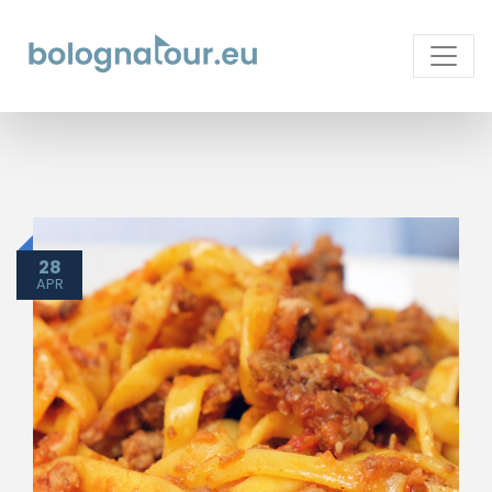
28
APR