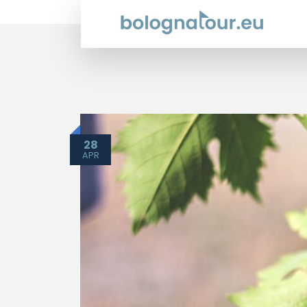
28
APR