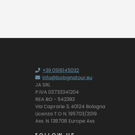
+39 0516145032
info@bolognatour.eu
JA SRL
P.IVA 03733341204
REA BO - 542393
Via Caprarie 3, 40124 Bologna
Licenza T.O N. 195703/2019
Ass. N. 138708 Europe Ass
FOLLOW US