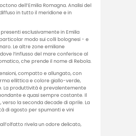
octono dell’Emilia Romagna. Analisi del
ffuso in tutto il meridione e in
 presenti esclusivamente in Emilia
articolar modo sui colli bolognesi - e
aro. Le altre zone emiliane
, dove l’influsso del mare conferisce al
omatico, che prende il nome di Rebola.
mensioni, compatto e allungato, con
rma ellittica e colore giallo-verde,
e. La produttività è prevalentemente
bondante e quasi sempre costante. Il
erso la seconda decade di aprile. La
 di agosto per spumanti e vini
 all’olfatto rivela un odore delicato,