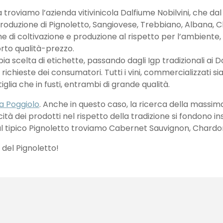
a troviamo l’azienda vitivinicola Dalfiume Nobilvini, che dal
produzione di Pignoletto, Sangiovese, Trebbiano, Albana
i coltivazione e produzione al rispetto per l’ambiente, e 
rto qualità-prezzo.
ia scelta di etichette, passando dagli Igp tradizionali ai 
le richieste dei consumatori. Tutti i vini, commercializzati
tiglia che in fusti, entrambi di grande qualità.
la Poggiolo
. Anche in questo caso, la ricerca della massi
cità dei prodotti nel rispetto della tradizione si fondono i
e al tipico Pignoletto troviamo Cabernet Sauvignon, Chard
 del Pignoletto!