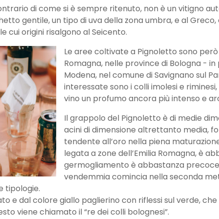
trario di come si è sempre ritenuto, non è un vitigno aut
tto gentile, un tipo di uva della zona umbra, e al Greco, di
e cui origini risalgono al Seicento.
Le a
ree coltivate a Pignoletto sono però
Romagna, nelle province di Bologna - in p
Modena, nel comune di Savignano sul Pan
interessate sono i colli imolesi e riminesi
vino un profumo ancora più intenso e ar
Il grappolo del Pignoletto è di medie di
acini di dimensione altrettanto media, fo
tendente all’oro nella piena maturazion
legata a zone dell’Emilia Romagna, è ab
germogliamento è abbastanza precoce, v
vendemmia comincia nella seconda metà
e tipologie.
ato e dal colore giallo paglierino con riflessi sul verde, che
to viene chiamato il “re dei colli bolognesi”.