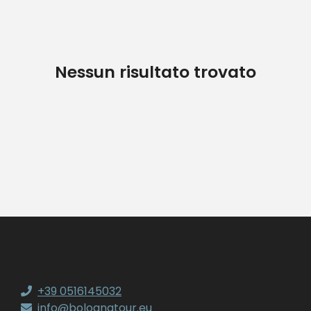
Nessun risultato trovato
+39 0516145032
info@bolognatour.eu