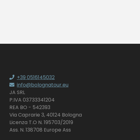
+39 0516145032
info@bolognatour.eu
JA SRL
P.IVA 03733341204
REA BO - 542393
Via Caprarie 3, 40124 Bologna
Licenza T.O N. 195703/2019
Ass. N. 138708 Europe Ass