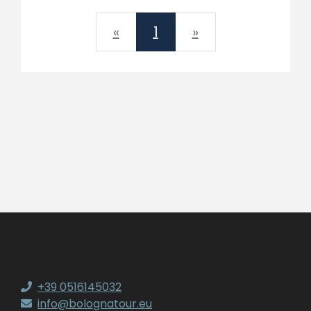
Previous
Next
«
1
»
+39 0516145032
info@bolognatour.eu