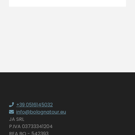
+39 0516145032
info@bolognatour.eu
JA SRL
P.IVA 03733341204
REA BO - 542393