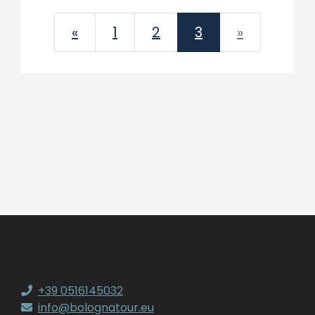
Previous
Next
«
1
2
3
»
+39 0516145032
info@bolognatour.eu